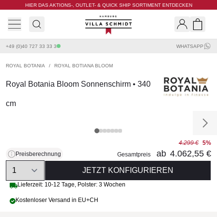
HIER DAS AKTIONS-, OUTLET- & QUICK SHIP SORTIMENT ENTDECKEN
Villa Schmidt
Search
Shopp
+49 (0)40 727 33 33 3
WHATSAPP
ROYAL BOTANIA
/
ROYAL BOTIANA BLOOM
Royal Botania Bloom Sonnenschirm • 340
cm
4.299 €
5%
ab
4.062,55 €
Preisberechnung
Gesamtpreis
Quantity
JETZT KONFIGURIEREN
Lieferzeit:
10-12 Tage
,
Polster: 3 Wochen
Kostenloser Versand in EU+CH