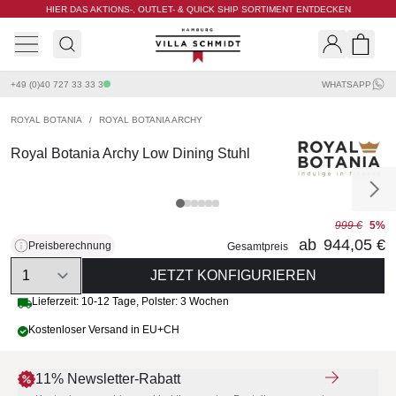
HIER DAS AKTIONS-, OUTLET- & QUICK SHIP SORTIMENT ENTDECKEN
Villa Schmidt
Search
Shopp
+49 (0)40 727 33 33 3
WHATSAPP
ROYAL BOTANIA
/
ROYAL BOTANIA ARCHY
Royal Botania Archy Low Dining Stuhl
999 €
5%
ab
944,05 €
Preisberechnung
Gesamtpreis
Quantity
JETZT KONFIGURIEREN
Lieferzeit:
10-12 Tage
,
Polster: 3 Wochen
Kostenloser Versand in EU+CH
11% Newsletter-Rabatt