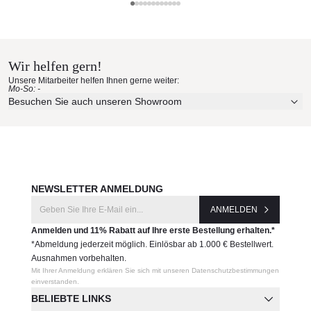
Sitz- und Rückenkissen optional
Royal Botania Materialmuster
Sitzhöhe: 37,1 cm
Gewicht: 7,2 kg
nach Hause bestellen
Maße (B × T × H):
64,6 × 60,5 × 65,8 cm
Wir helfen gern!
Erleben Sie unsere Stoffe und Materialien ganz in Ruhe in
Unsere Mitarbeiter helfen Ihnen gerne weiter:
Ihren eigenen vier Wänden.
Produktnummer:
Mo-So: -
Aktuelle Originalstoffe des Herstellers
Besuchen Sie auch unseren Showroom
ARC_77T
Farbe, Struktur und Haptik authentisch erleben
Persönliche Beratung bei Ihrer Konfiguration
Hersteller:
JETZT MUSTER BESTELLEN
Royal Botania
NEWSLETTER ANMELDUNG
ANMELDEN
Anmelden und 11% Rabatt auf Ihre erste Bestellung erhalten.*
*Abmeldung jederzeit möglich. Einlösbar ab 1.000 € Bestellwert.
Ausnahmen vorbehalten.
Mit Ihrer Anmeldung erklären Sie sich mit unseren Datenschutzbestimmungen
einverstanden.
BELIEBTE LINKS