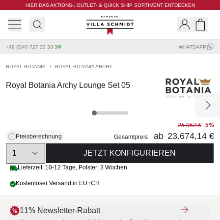
HIER DAS AKTIONS-, OUTLET- & QUICK SHIP SORTIMENT ENTDECKEN
Villa Schmidt
Search
Shopp
+49 (0)40 727 33 33 3
WHATSAPP
ROYAL BOTANIA
/
ROYAL BOTANIA ARCHY
Royal Botania Archy Lounge Set 05
25.052 €
5%
ab
23.674,14 €
Preisberechnung
Gesamtpreis
Quantity
JETZT KONFIGURIEREN
Lieferzeit:
10-12 Tage
,
Polster: 3 Wochen
Kostenloser Versand in EU+CH
11% Newsletter-Rabatt