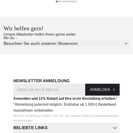
Ein Umtausch- / eine Rücknahme dieser Artikel ist
RS Barcelona Materialmuster
ausgeschlossen, da es sich hierbei, um ein für Sie extra
hergestelltes und individualisiertes Produkt handelt.
nach Hause bestellen
Produktnummer:
Wir helfen gern!
Erleben Sie unsere Stoffe und Materialien ganz in Ruhe in
K2-BYM12
Unsere Mitarbeiter helfen Ihnen gerne weiter:
Ihren eigenen vier Wänden.
Mo-So: -
Aktuelle Originalstoffe des Herstellers
Besuchen Sie auch unseren Showroom
Hersteller:
Farbe, Struktur und Haptik authentisch erleben
RS Barcelona
Persönliche Beratung bei Ihrer Konfiguration
JETZT MUSTER BESTELLEN
NEWSLETTER ANMELDUNG
ANMELDEN
Anmelden und 11% Rabatt auf Ihre erste Bestellung erhalten.*
*Abmeldung jederzeit möglich. Einlösbar ab 1.000 € Bestellwert.
Ausnahmen vorbehalten.
Mit Ihrer Anmeldung erklären Sie sich mit unseren Datenschutzbestimmungen
einverstanden.
BELIEBTE LINKS