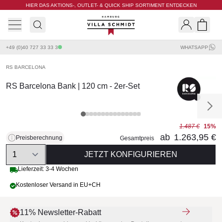
HIER DAS AKTIONS-, OUTLET- & QUICK SHIP SORTIMENT ENTDECKEN
Villa Schmidt
Search
Shopp
+49 (0)40 727 33 33 3
WHATSAPP
RS BARCELONA
RS Barcelona Bank | 120 cm - 2er-Set
1.487 €
15%
ab
1.263,95 €
Preisberechnung
Gesamtpreis
Quantity
JETZT KONFIGURIEREN
Lieferzeit: 3-4 Wochen
Kostenloser Versand in EU+CH
11% Newsletter-Rabatt