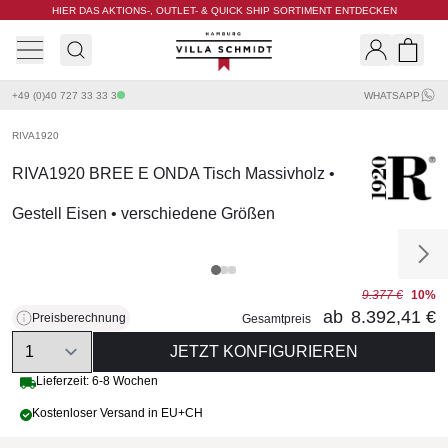
HIER DAS AKTIONS-, OUTLET- & QUICK SHIP SORTIMENT ENTDECKEN
Villa Schmidt
Search
Shopp
+49 (0)40 727 33 33 3
WHATSAPP
RIVA1920
RIVA1920 BREE E ONDA Tisch Massivholz •
Gestell Eisen • verschiedene Größen
9.377 €
10%
ab
8.392,41 €
Preisberechnung
Gesamtpreis
Quantity
JETZT KONFIGURIEREN
Lieferzeit: 6-8 Wochen
Kostenloser Versand in EU+CH