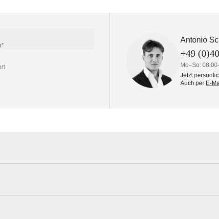
Antonio Sc
n*
+49 (0)40
Mo–So: 08:00
rt
Jetzt persönli
Auch per
E-Ma
luss an der Kasse auswählen.
La Tourraque Materialmuster nach Hause