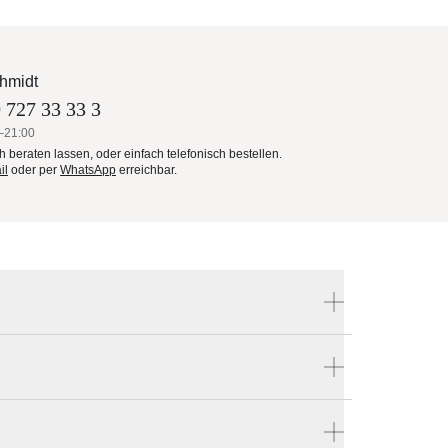
hmidt
 727 33 33 3
–21:00
ch beraten lassen, oder einfach telefonisch bestellen.
il
oder per
WhatsApp
erreichbar.
Produktnummer:
VINBIO6er
 bestellen