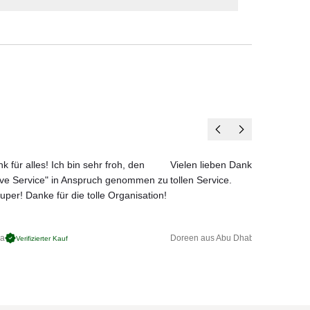
Hersteller:
en vier Wänden.
La Tourraque
ion
 dem
an
sic,
k für alles! Ich bin sehr froh, den
Vielen lieben Dank für das net
ove Service" in Anspruch genommen zu
tollen Service.
uper! Danke für die tolle Organisation!
der
ga
Doreen aus Abu Dhabi
Verifizierter Kauf
Verifizierter 