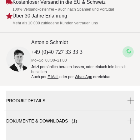
Kostenloser Versand in die EU & Schweiz
100% Versandkostenfrei – auch nach Spanien und Portugal
Über 30 Jahre Erfahrung
Mehr als 10.000 zufriedene Kunden vertrauen uns
Antonio Schmidt
+49 (0)40 727 33 33 3
Mo–So: 08:00–21:00
Jetzt persönlich beraten lassen, oder einfach telefonisch
bestellen.
Auch per
E-Mail
oder per
WhatsApp
erreichbar.
PRODUKTDETAILS
DOKUMENTE & DOWNLOADS (1)
Porada ZIGGY 9 + 10
Konsole