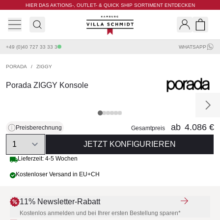
HIER DAS AKTIONS-, OUTLET- & QUICK SHIP SORTIMENT ENTDECKEN
Villa Schmidt
Search
Shopp
+49 (0)40 727 33 33 3
WHATSAPP
PORADA
/
ZIGGY
Porada ZIGGY Konsole
ab
4.086 €
Preisberechnung
Gesamtpreis
Quantity
JETZT KONFIGURIEREN
Lieferzeit: 4-5 Wochen
Kostenloser Versand in EU+CH
11% Newsletter-Rabatt
Kostenlos anmelden und bei Ihrer ersten Bestellung sparen*