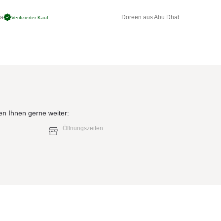
ga
Doreen aus Abu Dhabi
Verifizierter Kauf
Verifizierter 
en Ihnen gerne weiter:
Öffnungszeiten