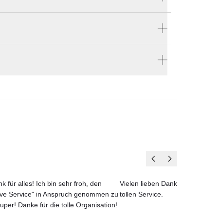
Produktnummer:
P-ZIGGY-6
men
Hersteller:
tta
Porada
llen
nd
en vier Wänden.
k für alles! Ich bin sehr froh, den
Vielen lieben Dank für das net
ove Service" in Anspruch genommen zu
tollen Service.
uper! Danke für die tolle Organisation!