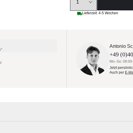
Lieferzeit: 4-5 Wochen
Antonio Sc
n*
+49 (0)40
Mo–So: 08:00
l
Jetzt persönli
Auch per
E-Ma