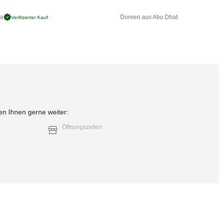
ga
Doreen aus Abu Dhabi
Verifizierter Kauf
Verifizierter 
en Ihnen gerne weiter:
Öffnungszeiten