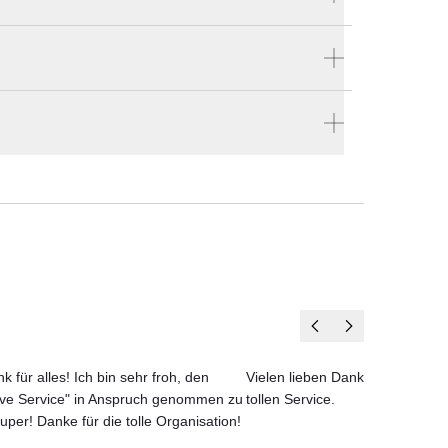
Produktnummer:
P-ZIGGY-1
men
Hersteller:
tta
Porada
llen
nd
en vier Wänden.
k für alles! Ich bin sehr froh, den
Vielen lieben Dank für das net
ove Service" in Anspruch genommen zu
tollen Service.
uper! Danke für die tolle Organisation!