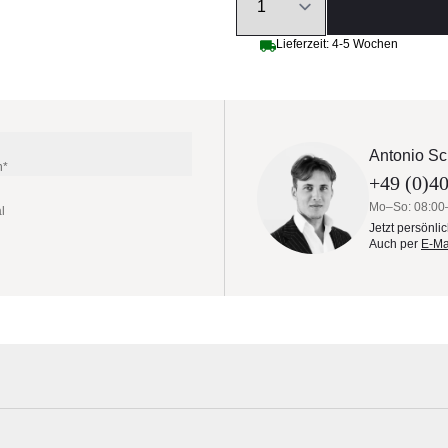
Lieferzeit: 4-5 Wochen
Antonio Sc
n*
+49 (0)40
Mo–So: 08:00
l
Jetzt persönli
Auch per
E-Ma