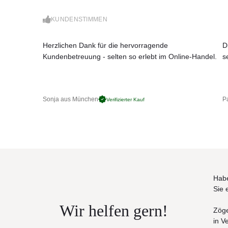
Optional: Mehrschichtplatte
Matratzengröße nach Modell aufsteigend (20
KUNDENSTIMMEN
Maße:
200: B 237 x H 102 x T 244 cm (Liegehöhe: 35 c
Herzlichen Dank für die hervorragende
D
American Queen Size: B 190 x H 102 x T 247 cm
Kundenbetreuung - selten so erlebt im Online-Handel.
s
American King Size: B 230 x H 102 x T 247 cm 
Sonja aus München
Pa
Verifizierter Kauf
Habe
Sie 
Wir helfen gern!
Zöge
in V