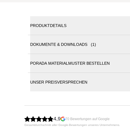
PRODUKTDETAILS
DOKUMENTE & DOWNLOADS (1)
Porada Softbay Max Bett
PORADA MATERIALMUSTER BESTELLEN
Technisches Datenblatt
Das Softbay Max Bett ist ein großzügiges Doppelbet
auf vier markanten Beinen aus massivem Nussbaum 
umschließen – ein charakteristisches Merkmal der 
UNSER PREISVERSPRECHEN
und massivem Tannenholz, kombiniert mit einer Pol
Stabilität und hohen Komfort. Der Bettrahmen und
Kollektion erhältlich, was eine einfache Anpassung
bereits im Rahmen integriert, optional ist eine Mehr
Designer: J. Viganò
Gestell: Massivholz, Nussbaum Canaletta oder
4,9
70 Bewertungen auf Google
Bezug: Stoffe in verschiedenen Ausführungen (
Gesamtdurchschnitt aller Google-Bewertungen unseres Unternehmens.
Lattenrost serienmäßig im Bettrahmen enthalt