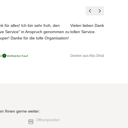
k für alles! Ich bin sehr froh, den
Vielen lieben Dank für das net
ove Service" in Anspruch genommen zu
tollen Service.
uper! Danke für die tolle Organisation!
ga
Doreen aus Abu Dhabi
Verifizierter Kauf
Verifizierter 
en Ihnen gerne weiter:
Öffnungszeiten