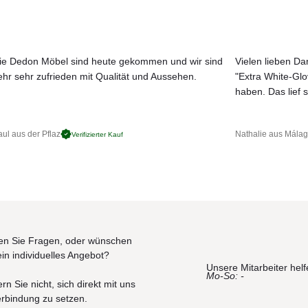
0x200cm, 153x203cm, 193x203cm)
m)
ie Dedon Möbel sind heute gekommen und wir sind
Vielen lieben Dan
 (Liegehöhe: 35 cm)
ehr sehr zufrieden mit Qualität und Aussehen.
"Extra White-Gl
(Liegehöhe: 35 cm)
JETZT MUSTER BESTELLEN
haben. Das lief s
ul aus der Pflaz
Nathalie aus Mála
Verifizierter Kauf
n Sie Fragen, oder wünschen
ein individuelles Angebot?
Unsere Mitarbeiter helf
Mo-So: -
rn Sie nicht, sich direkt mit uns
erbindung zu setzen.