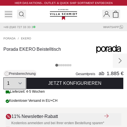
HIER DAS AKTIONS-, OUTLET- & QUICK SHIP SORTIMENT ENTDECKEN
Villa Schmidt
Search
Shopp
+49 (0)40 727 33 33 3
WHATSAPP
PORADA
/
EKERO
Porada EKERO Beistelltisch
ab
1.885 €
Preisberechnung
Gesamtpreis
Quantity
JETZT KONFIGURIEREN
Lieferzeit: 4-5 Wochen
Kostenloser Versand in EU+CH
11% Newsletter-Rabatt
Kostenlos anmelden und bei Ihrer ersten Bestellung sparen*