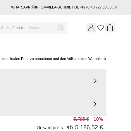
WHATSAPP
INFO@VILLA-SCHMIDT.DE
+49 (0)40 727 33 33 3
Wishlist
Shopping 
m den finalen Preis zu berechnen und den Artikel in den Warenkorb
5.795 €
10%
ab
5.186,52 €
Gesamtpreis