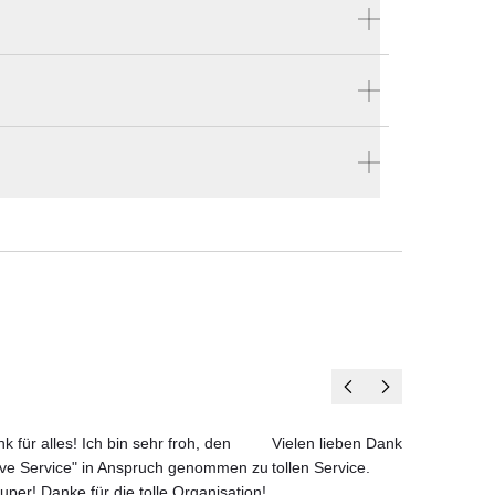
Produktnummer:
5590631
 von
Hersteller:
etet
Poltrona Frau
e bestellen
en vier Wänden.
k für alles! Ich bin sehr froh, den
Vielen lieben Dank für das net
ove Service" in Anspruch genommen zu
tollen Service.
uper! Danke für die tolle Organisation!