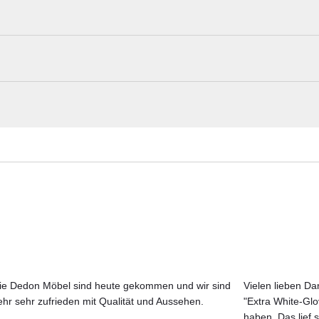
t einem Durchmesser von 150 cm - eine wahre Verschmelzung
erweitert die Anwendungsmöglichkeiten der Mesa-Serie und bi
Poltrona Frau Materialmuster nach Haus
rau® ColorSphere® oder Pietra Serena Sandstein
Erleben Sie unsere Stoffe und Materialien ganz in Ruhe in Ihren eigen
Aktuelle Originalstoffe des Herstellers
Farbe, Struktur und Haptik authentisch erleben
Persönliche Beratung bei Ihrer Konfiguration
ie Dedon Möbel sind heute gekommen und wir sind
Vielen lieben Dan
ehr sehr zufrieden mit Qualität und Aussehen.
"Extra White-Gl
JETZT MUSTER BESTELLEN
haben. Das lief s