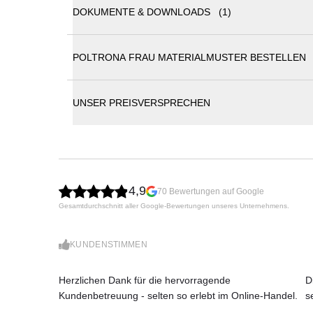
DOKUMENTE & DOWNLOADS (1)
Poltrona Frau MESA DUE Tisch | Ø 120 cm
POLTRONA FRAU MATERIALMUSTER BESTELLEN
Poltrona Frau
Entdecken Sie den Mesa Due Marmortisch mi
Eleganz und Funktionalität. Dieses Modell 
vielfältige Optionen für jeden Raum:
UNSER PREISVERSPRECHEN
Platte in Ashwood
Tragsäule: Saddle Extra-Leder, Leder Pelle F
Höhe:
75 cm
Durchmesser:
120 cm
4,9
70 Bewertungen auf Google
Gesamtdurchschnitt aller Google-Bewertungen unseres Unternehmens.
KUNDENSTIMMEN
Herzlichen Dank für die hervorragende
D
Kundenbetreuung - selten so erlebt im Online-Handel.
s