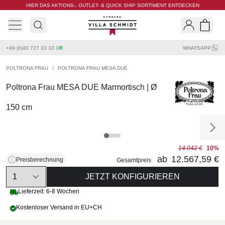
HIER DAS AKTIONS-, OUTLET- & QUICK SHIP SORTIMENT ENTDECKEN
Villa Schmidt
Search
Shopp
+49 (0)40 727 33 33 3
WHATSAPP
POLTRONA FRAU
/
POLTRONA FRAU MESA DUE
Poltrona Frau MESA DUE Marmortisch | Ø
150 cm
14.042 €
10%
ab
12.567,59 €
Preisberechnung
Gesamtpreis
Quantity
JETZT KONFIGURIEREN
Lieferzeit: 6-8 Wochen
Kostenloser Versand in EU+CH