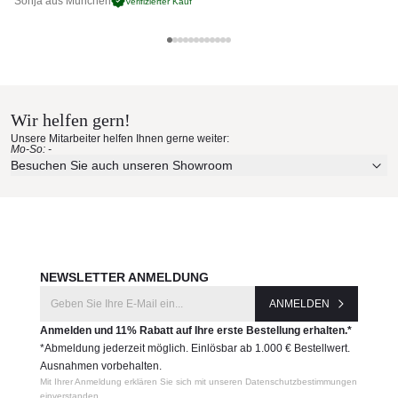
Sonja aus München
Pa
Verifizierter Kauf
Poltrona Frau Materialmuster
nach Hause bestellen
Wir helfen gern!
Erleben Sie unsere Stoffe und Materialien ganz in Ruhe in
Unsere Mitarbeiter helfen Ihnen gerne weiter:
Ihren eigenen vier Wänden.
Mo-So: -
Aktuelle Originalstoffe des Herstellers
Besuchen Sie auch unseren Showroom
Farbe, Struktur und Haptik authentisch erleben
Persönliche Beratung bei Ihrer Konfiguration
JETZT MUSTER BESTELLEN
NEWSLETTER ANMELDUNG
ANMELDEN
Anmelden und 11% Rabatt auf Ihre erste Bestellung erhalten.*
*Abmeldung jederzeit möglich. Einlösbar ab 1.000 € Bestellwert.
Ausnahmen vorbehalten.
Mit Ihrer Anmeldung erklären Sie sich mit unseren Datenschutzbestimmungen
einverstanden.