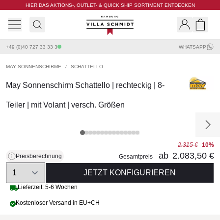
HIER DAS AKTIONS-, OUTLET- & QUICK SHIP SORTIMENT ENTDECKEN
Villa Schmidt
Search
Shopp
+49 (0)40 727 33 33 3
WHATSAPP
MAY SONNENSCHIRME
/
SCHATTELLO
May Sonnenschirm Schattello | rechteckig | 8-
Teiler | mit Volant | versch. Größen
2.315 €
10%
ab
2.083,50 €
Preisberechnung
Gesamtpreis
Quantity
JETZT KONFIGURIEREN
Lieferzeit: 5-6 Wochen
Kostenloser Versand in EU+CH