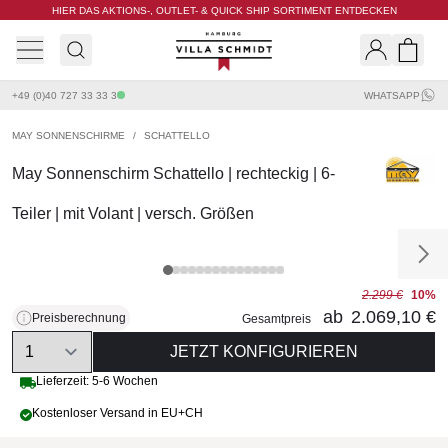
HIER DAS AKTIONS-, OUTLET- & QUICK SHIP SORTIMENT ENTDECKEN
Villa Schmidt
Search
Shopp
+49 (0)40 727 33 33 3
WHATSAPP
MAY SONNENSCHIRME
/
SCHATTELLO
May Sonnenschirm Schattello | rechteckig | 6-
Teiler | mit Volant | versch. Größen
2.299 €
10%
ab
2.069,10 €
Preisberechnung
Gesamtpreis
Quantity
JETZT KONFIGURIEREN
Lieferzeit: 5-6 Wochen
Kostenloser Versand in EU+CH