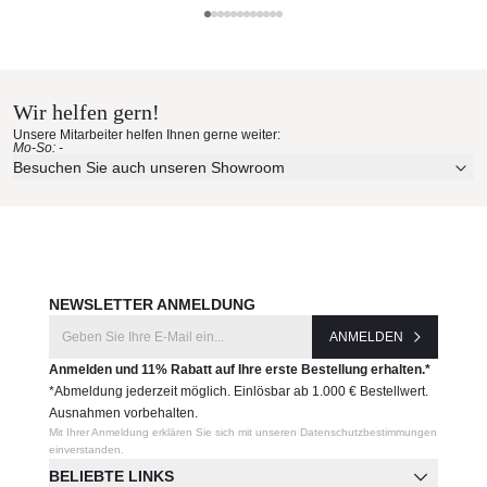
May Sonnenschirm
Materialmuster nach Hause
bestellen
Wir helfen gern!
Unsere Mitarbeiter helfen Ihnen gerne weiter:
Mo-So: -
Erleben Sie unsere Stoffe und Materialien ganz in Ruhe in
Besuchen Sie auch unseren Showroom
Ihren eigenen vier Wänden.
Aktuelle Originalstoffe des Herstellers
Farbe, Struktur und Haptik authentisch erleben
Persönliche Beratung bei Ihrer Konfiguration
JETZT MUSTER BESTELLEN
NEWSLETTER ANMELDUNG
ANMELDEN
Anmelden und 11% Rabatt auf Ihre erste Bestellung erhalten.*
*Abmeldung jederzeit möglich. Einlösbar ab 1.000 € Bestellwert.
Ausnahmen vorbehalten.
Mit Ihrer Anmeldung erklären Sie sich mit unseren Datenschutzbestimmungen
einverstanden.
BELIEBTE LINKS