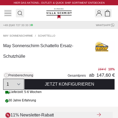
HIER DAS AKTIONS-, OUTLET- & QUICK SHIP SORTIMENT ENTDECKEN
Villa Schmidt
Search
Shopp
+49 (0)40 727 33 33 3
WHATSAPP
MAY SONNENSCHIRME
/
SCHATTELLO
May Sonnenschirm Schattello Ersatz-
Schutzhülle
164 €
10%
ab
147,60 €
Preisberechnung
Gesamtpreis
Quantity
JETZT KONFIGURIEREN
Lieferzeit: 5-6 Wochen
30 Jahre Erfahrung
11% Newsletter-Rabatt