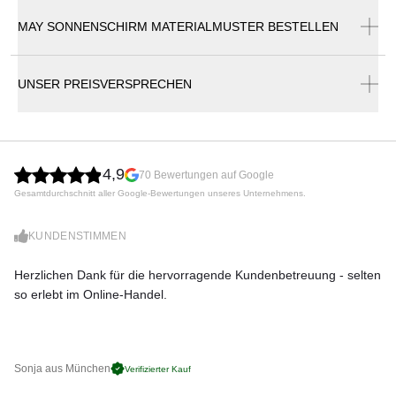
MAY SONNENSCHIRM MATERIALMUSTER BESTELLEN
MAY Gewerbeschirme Katalog
Aus Airtex, Schirmgröße angeben
MAY Privatschirme Katalog
Produktnummer:
UNSER PREISVERSPRECHEN
SA0130
Hersteller:
May Sonnenschirm
4,9
70 Bewertungen auf Google
Gesamtdurchschnitt aller Google-Bewertungen unseres Unternehmens.
KUNDENSTIMMEN
Herzlichen Dank für die hervorragende Kundenbetreuung - selten
Di
so erlebt im Online-Handel.
zu
Sonja aus München
Pa
Verifizierter Kauf