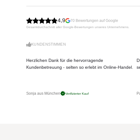
großflächiger Allwetter-Schutz
inkl. Volant
inkl. Schutzhülle
4,9
70 Bewertungen auf Google
einfache Bedienung
Gesamtdurchschnitt aller Google-Bewertungen unseres Unternehmens.
sehr windstabil
klassischer Gastronomie-Schirm made in Ger
Schirmmast Ø 76 mm
KUNDENSTIMMEN
Größen (quadratisch):
285 x 285, 300 x 300, 350 x 350 cm
Herzlichen Dank für die hervorragende
D
Kundenbetreuung - selten so erlebt im Online-Handel.
s
Mindestgewicht Sockel:
ca. 112 kg
360°- Drehung
Sonja aus München
Pa
Sämtliche Bodenverankerungen sind mit einer spez
Verifizierter Kauf
Dadurch können Sie den Schirm rundherum nach 
Volantvarianten:
mit Volant gerade oder durchgehend
Schirmgruppen
Speziell für großflächige Außengastronomie zugesc
kann der Rialto mit 4 Schirmdächern bestückt werd