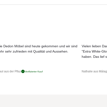
Aktuelle Originalstoffe des Herstellers
Farbe, Struktur und Haptik authentisch erleben
Persönliche Beratung bei Ihrer Konfiguration
many
ie Dedon Möbel sind heute gekommen und wir sind
Vielen lieben Dan
ehr sehr zufrieden mit Qualität und Aussehen.
"Extra White-Gl
JETZT MUSTER BESTELLEN
haben. Das lief s
ul aus der Pflaz
Nathalie aus Mála
iellen Klemmung ausgestattet.
Verifizierter Kauf
der wandernden Sonne drehen.
hnitten ist die Beschattung mit Schirmgruppen. Durch den stabilen Ma
en.