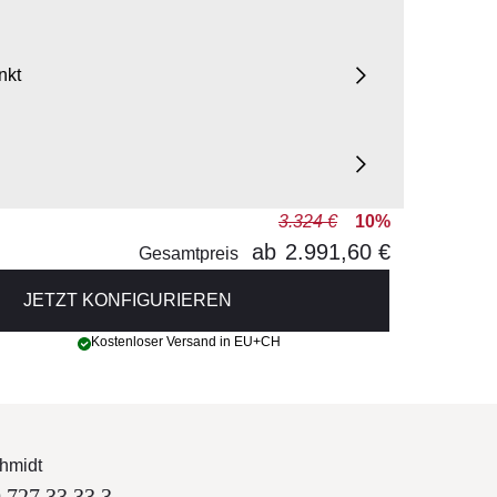
nkt
3.324 €
10%
ab
2.991,60 €
Gesamtpreis
JETZT KONFIGURIEREN
Kostenloser Versand in EU+CH
hmidt
 727 33 33 3