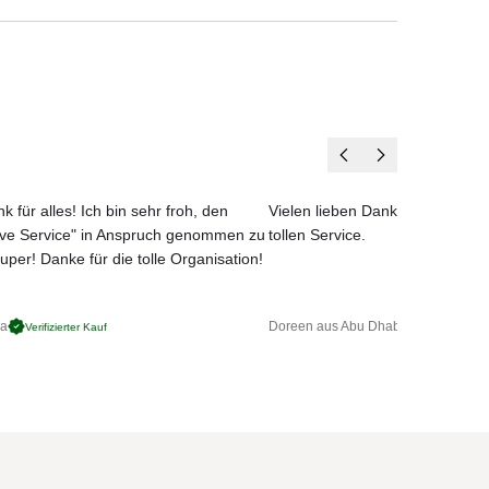
k für alles! Ich bin sehr froh, den
Vielen lieben Dank für das net
ove Service" in Anspruch genommen zu
tollen Service.
uper! Danke für die tolle Organisation!
ga
Doreen aus Abu Dhabi
Verifizierter Kauf
Verifizierter 
st