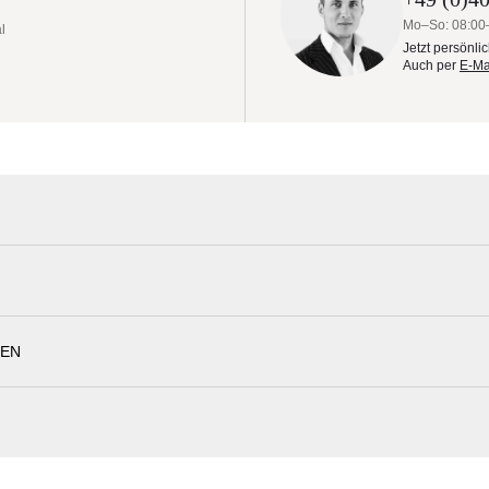
Mo–So: 08:00
l
Jetzt persönli
Auch per
E-Ma
eiler | mit Volant | versch. Größen
LEN
deleinstellung.
May Sonnenschirm Materialmuster nach
hr hochwertigen, legierten, stranggepressten Aluminiumprofilen geferti
Erleben Sie unsere Stoffe und Materialien ganz in Ruhe in Ihren eigen
10 erhältlich. Sonderfarben auf Wunsch lieferbar.