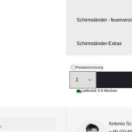
Schirmständer - feuerverzi
Schirmständer-Extras
Schirmmast-Extras
Preisberechnung
Quantity
Schutzhülle
Lieferzeit: 5-6 Wochen
Antonio Sc
n*
+49 (0)40