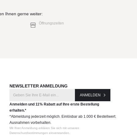
en Ihnen gerne weiter:
Öffnungszeiten
aren
wie
NEWSLETTER ANMELDUNG
re
ANMELDEN
Anmelden und 11% Rabatt auf Ihre erste Bestellung
erhalten.*
*Abmeldung jederzeit möglich. Einlösbar ab 1.000 € Bestellwert.
len.
Ausnahmen vorbehalten.
dass
Mit Ihrer Anmeldung erklären Sie sich mit unseren
Datenschutzbestimmungen einverstanden.