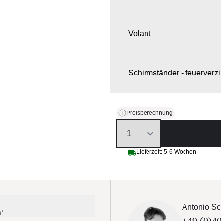
Volant
Schirmständer - feuerverzi
Schirmständer-Extras
Preisberechnung
Quantity
Schirmmast-Extras
Lieferzeit: 5-6 Wochen
Zusatz-Ausstattung
Antonio Sc
n*
+49 (0)40