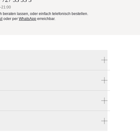
–21:00
ch beraten lassen, oder einfach telefonisch bestellen.
il
oder per
WhatsApp
erreichbar.
Produktnummer:
VS-AC-OV-4-8
Hersteller:
May Sonnenschirm
 Hause bestellen
en vier Wänden.