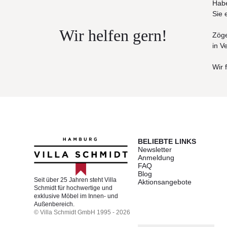
Habe
Elegant, formschön, äußerst funktional und a
Sie 
Die Verbindungen
Wir helfen gern!
Zöge
Auf sorgfältige Verarbeitung legen wir beso
in V
Bolzen gesteckt. Diese aufwendige Herstellun
einfachste Handhabung bei eventuellen Repa
Wir 
Die Bespannung
Durch das selbstspannende Teleskop-Federsys
wenigen Minuten ausgetauscht. Einfaches A
Das robuste Schirmgestänge
BELIEBTE LINKS
Newsletter
Verteilerscheiben mit Stützstreben und Speic
Anmeldung
Verteilerscheibe fest mit dem Schirmmast ver
FAQ
Blog
Seit über 25 Jahren steht Villa
Aktionsangebote
Windkanalgetestet
Schmidt für hochwertige und
exklusive Möbel im Innen- und
Bei Tests im Windkanal konnten wir die Stabil
Außenbereich.
So konnten selbst Windgeschwindigkeiten von
© Villa Schmidt GmbH 1995 - 2026
der Standrahmen je nach Windanfälligkeit des