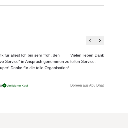
k für alles! Ich bin sehr froh, den
Vielen lieben Dank für das net
ove Service" in Anspruch genommen zu
tollen Service.
uper! Danke für die tolle Organisation!
(6-
ga
Doreen aus Abu Dhabi
Verifizierter Kauf
Verifizierter 