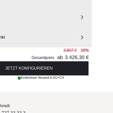
nkt
3.807 €
10%
ab
3.426,30 €
Gesamtpreis
JETZT KONFIGURIEREN
Kostenloser Versand in EU+CH
hmidt
 727 33 33 3