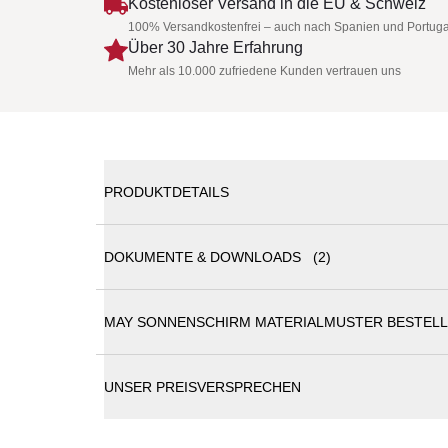
Kostenloser Versand in die EU & Schweiz
100% Versandkostenfrei – auch nach Spanien und Portuga
Über 30 Jahre Erfahrung
Mehr als 10.000 zufriedene Kunden vertrauen uns
PRODUKTDETAILS
DOKUMENTE & DOWNLOADS (2)
May Sonnenschirm Albatros | rund | 8-Teiler | ohne
MAY SONNENSCHIRM MATERIALMUSTER BESTEL
MAY Gewerbeschirme Katalog
Speziell auf die Außengastronomie zugeschnitten, 
Sein klares Design ist einzigartig und verleiht je
MAY Privatschirme Katalog
Diese Schirme zeichnen sich durch einen wartungsf
UNSER PREISVERSPRECHEN
ALBATROS - der ganz große technische Bruder 
optimale Raumausnutzung
inkl. Schutzhülle