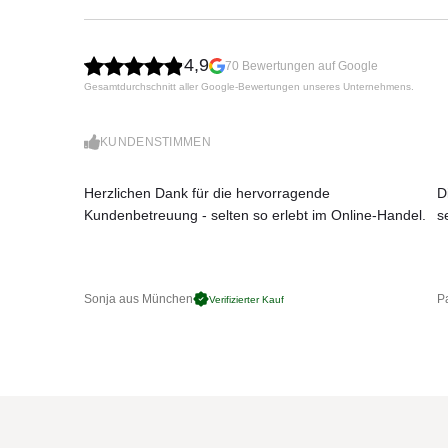
großflächiger Allwetter-Schutz
sehr windstabil
einfache Bedienung
4,9
70 Bewertungen auf Google
klassischer Gastronomie-Schirm made in Ger
Gesamtdurchschnitt aller Google-Bewertungen unseres Unternehmens.
Größen (rund):
Ø 400, 450, 500, 550, 600, 650 cm
KUNDENSTIMMEN
Individuelle Bedruckung, extra Windverstä
Herzlichen Dank für die hervorragende
D
verfügbar.
Kundenbetreuung - selten so erlebt im Online-Handel.
s
Die Bedienung
Der Großschirm wird mit einer leichtgängig
Kant-Einsatz) geöffnet und geschlossen. Ein 
mühelose Bedienung, auch nach vielen Jahren.
Sonja aus München
Pa
Verifizierter Kauf
Das Gestell
Das Gestell ist aus sehr hochwertigen, legiert
Gestelloberfläche ist pulverbeschichtet, äußer
Der Kopfteller