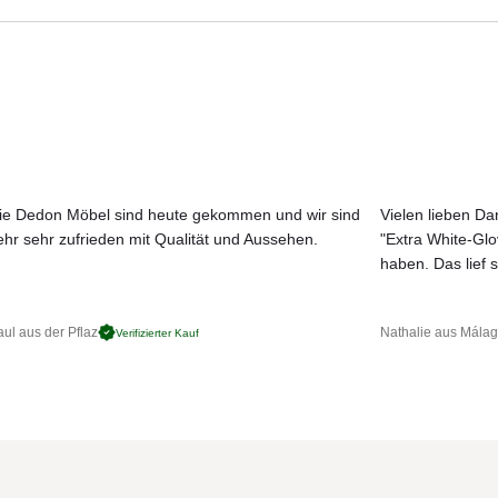
Aktuelle Originalstoffe des Herstellers
Farbe, Struktur und Haptik authentisch erleben
Persönliche Beratung bei Ihrer Konfiguration
many
JETZT MUSTER BESTELLEN
rkung, Regenrinne und viele andere Extras auf Anfrage
ie Dedon Möbel sind heute gekommen und wir sind
Vielen lieben Dan
ehr sehr zufrieden mit Qualität und Aussehen.
"Extra White-Gl
haben. Das lief s
en, abnehmbaren Edelstahl-Handkurbel oder Akku-Bohrmaschine 
präzise laufendes innenliegendes Kegelradgetriebe sorgt für
 Elektrischer Antrieb auf Anfrage.
ul aus der Pflaz
Nathalie aus Mála
Verifizierter Kauf
en, stranggepressten Aluminiumprofilen gefertigt. Die
st stoß- und schlagfest in versch. Farben erhältlich.