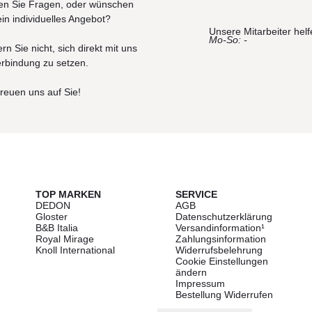
n Sie Fragen, oder wünschen
bschraubbar. Farbe passend zum Gestell.
ein individuelles Angebot?
Unsere Mitarbeiter helf
Mo-So: -
rn Sie nicht, sich direkt mit uns
nderen Wert; deshalb sind sämtliche Bewegungsachsen mit lösb
erbindung zu setzen.
gsart gewährt ein Maximum an Stabilität und Langlebigkeit so
raturen.
freuen uns auf Sie!
tem sitzt die Bespannung nach Jahren noch straff und ist in
us- bzw. Einhängen der Haken an den Speichenenden.
TOP MARKEN
SERVICE
DEDON
AGB
hen. Um ein Verdrehen der Speichen zu verhindern, ist die unte
Gloster
Datenschutzerklärung
schweißt.
B&B Italia
Versandinformation¹
Royal Mirage
Zahlungsinformation
Knoll International
Widerrufsbelehrung
Cookie Einstellungen
ändern
ität und hohe Standfestigkeit unserer Schirme unter Beweis stel
Impressum
 50 km/h einem Schirm mit Ø 5 m nichts anhaben. Wichtig ist, 
Bestellung Widerrufen
 Aufstellungsortes entsprechend beschwert wird.