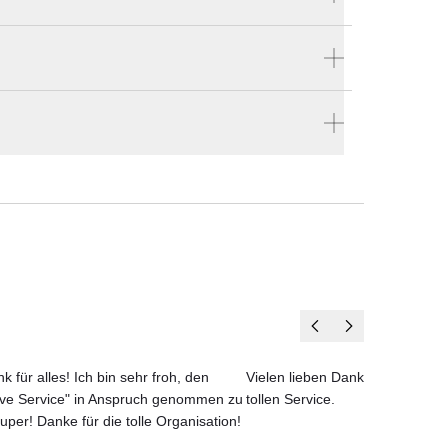
Produktnummer:
Mor_Sup_050/156.2
Hersteller:
MOROSO
stellen
en vier Wänden.
k für alles! Ich bin sehr froh, den
Vielen lieben Dank für das net
der
ove Service" in Anspruch genommen zu
tollen Service.
t,
uper! Danke für die tolle Organisation!
iel