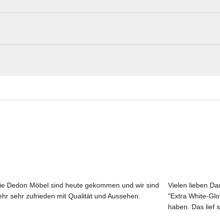
RAL"
MOROSO Materialmuster nach Hause be
Erleben Sie unsere Stoffe und Materialien ganz in Ruhe in Ihren eigen
Aktuelle Originalstoffe des Herstellers
Farbe, Struktur und Haptik authentisch erleben
Persönliche Beratung bei Ihrer Konfiguration
 Ross Lovegrove für Moroso
 Formensprache: zarte, fließende Linien, die sich in Berührung
ie Dedon Möbel sind heute gekommen und wir sind
Vielen lieben Dan
kt werden wollen. Die beschwingten Formen entfalten sich von 
ehr sehr zufrieden mit Qualität und Aussehen.
"Extra White-Gl
d spielen mit Volumen – mal gefüllt, mal leer –, sodass Lich
JETZT MUSTER BESTELLEN
haben. Das lief s
 Die perforierte Rückenlehne erzeugt ein reizvolles Schattensp