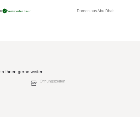
g
n
ga
Doreen aus Abu Dhabi
Verifizierter Kauf
Verifizierter 
-
sind
en Ihnen gerne weiter:
Öffnungszeiten