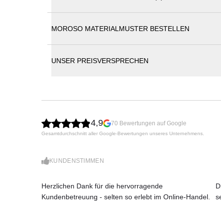
MOROSO MATERIALMUSTER BESTELLEN
Technisches Datenblatt "SUPERNATU
Katalog MOROSO AT HOME
UNSER PREISVERSPRECHEN
MOROSO SUPERNATURAL Stuhl
4,9
70 Bewertungen auf Google
Gesamtdurchschnitt aller Google-Bewertungen unseres Unternehmens.
Organische Evolution – Supernatural von
Dieser Artikel steht als 4er-Set zur Verfügung.
KUNDENSTIMMEN
Supernatural verkörpert eine multisensorische
Herzlichen Dank für die hervorragende
D
erfahren lassen und immer wieder neu entdec
Kundenbetreuung - selten so erlebt im Online-Handel.
s
Struktur ausgehend in den umgebenden Raum un
Luft und Körper ihn durchdringen und beleben.