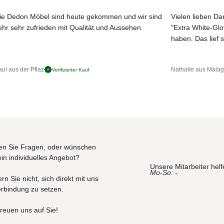
ie Dedon Möbel sind heute gekommen und wir sind
Vielen lieben Dan
ehr sehr zufrieden mit Qualität und Aussehen.
"Extra White-Gl
JETZT MUSTER BESTELLEN
haben. Das lief s
ul aus der Pflaz
Nathalie aus Mála
Verifizierter Kauf
n Sie Fragen, oder wünschen
ein individuelles Angebot?
Unsere Mitarbeiter helf
Mo-So: -
rn Sie nicht, sich direkt mit uns
erbindung zu setzen.
freuen uns auf Sie!