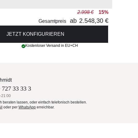
2.998 €
15%
ab
2.548,30 €
Gesamtpreis
JETZT KONFIGURIEREN
Kostenloser Versand in EU+CH
hmidt
 727 33 33 3
–21:00
ch beraten lassen, oder einfach telefonisch bestellen.
il
oder per
WhatsApp
erreichbar.