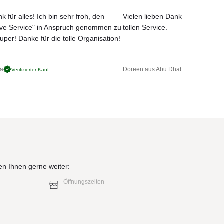
k für alles! Ich bin sehr froh, den
Vielen lieben Dank für das net
ove Service" in Anspruch genommen zu
tollen Service.
uper! Danke für die tolle Organisation!
ga
Doreen aus Abu Dhabi
Verifizierter Kauf
Verifizierter 
en Ihnen gerne weiter:
Öffnungszeiten