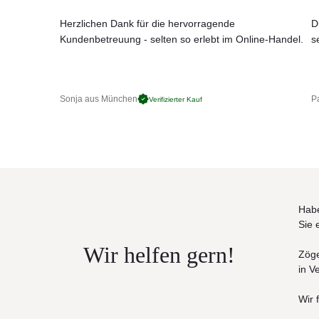
173,5 × 139 × 38/68,5 cm
Herzlichen Dank für die hervorragende
D
Kundenbetreuung - selten so erlebt im Online-Handel.
s
Sonja aus München
Pa
Verifizierter Kauf
Habe
Sie 
Wir helfen gern!
Zöge
in V
Wir 