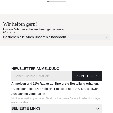
GANDIA BLASCO
Maße: L x B x H
Materialmuster nach Hause
68cm x 74cm x 70cm
bestellen
Wir helfen gern!
Unsere Mitarbeiter helfen Ihnen gerne weiter:
Mo-So: -
Erleben Sie unsere Stoffe und Materialien ganz in Ruhe in
Besuchen Sie auch unseren Showroom
Ihren eigenen vier Wänden.
Produktnummer:
Aktuelle Originalstoffe des Herstellers
Farbe, Struktur und Haptik authentisch erleben
PT05589
Persönliche Beratung bei Ihrer Konfiguration
Hersteller:
JETZT MUSTER BESTELLEN
NEWSLETTER ANMELDUNG
GANDIA BLASCO
ANMELDEN
Anmelden und 11% Rabatt auf Ihre erste Bestellung erhalten.*
*Abmeldung jederzeit möglich. Einlösbar ab 1.000 € Bestellwert.
Ausnahmen vorbehalten.
Mit Ihrer Anmeldung erklären Sie sich mit unseren Datenschutzbestimmungen
einverstanden.
BELIEBTE LINKS