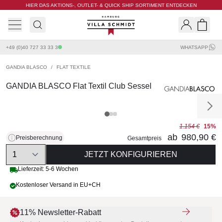
HIER DAS AKTIONS-, OUTLET- & QUICK SHIP SORTIMENT ENTDECKEN
Villa Schmidt
Search
Shopp
+49 (0)40 727 33 33 3
WHATSAPP
GANDIA BLASCO
/
FLAT TEXTILE
GANDIA BLASCO Flat Textil Club Sessel
1.154 €
15%
ab
980,90 €
Preisberechnung
Gesamtpreis
Quantity
JETZT KONFIGURIEREN
Lieferzeit: 5-6 Wochen
Kostenloser Versand in EU+CH
11% Newsletter-Rabatt