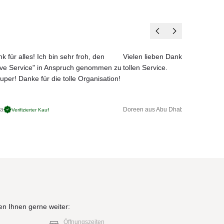
k für alles! Ich bin sehr froh, den
Vielen lieben Dank für das net
ove Service" in Anspruch genommen zu
tollen Service.
uper! Danke für die tolle Organisation!
ga
Doreen aus Abu Dhabi
Verifizierter Kauf
Verifizierter 
en Ihnen gerne weiter:
Öffnungszeiten