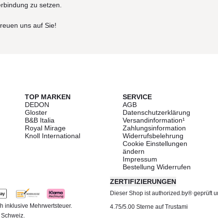
erbindung zu setzen.
freuen uns auf Sie!
TOP MARKEN
SERVICE
DEDON
AGB
Gloster
Datenschutzerklärung
B&B Italia
Versandinformation¹
Royal Mirage
Zahlungsinformation
Knoll International
Widerrufsbelehrung
Cookie Einstellungen
ändern
Impressum
Bestellung Widerrufen
ZERTIFIZIERUNGEN
Dieser Shop ist authorized.by® geprüft und
h inklusive Mehrwertsteuer.
4.75/5.00 Sterne auf Trustami
d Schweiz.