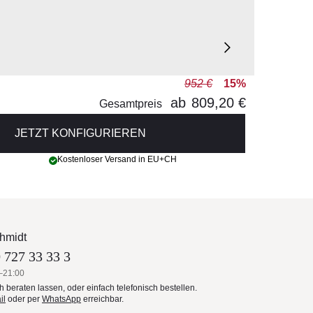
952 €
15%
ab
809,20 €
Gesamtpreis
JETZT KONFIGURIEREN
Kostenloser Versand in EU+CH
hmidt
 727 33 33 3
–21:00
ch beraten lassen, oder einfach telefonisch bestellen.
il
oder per
WhatsApp
erreichbar.