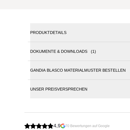
PRODUKTDETAILS
DOKUMENTE & DOWNLOADS (1)
Gandia Blasco FLAT Dining Chair
GANDIA BLASCO MATERIALMUSTER BESTELLEN
Gandia Blasco Katalog
"Ich lasse mich von der Möglichkeit inspirieren, et
Art, Design zu sein und zu verstehen. Ich fühle mic
und mit einem Minimum an Teilen hergestellt sind, d
UNSER PREISVERSPRECHEN
FLAT ist eine Kollektion von Außenmöbeln, die wi
ausgewogene und flexible Kollektion; ein im Wesentl
Stoff eine wichtige Rolle spielt."
Maße: L x B x H
56 x 50 x 80
4,9
70 Bewertungen auf Google