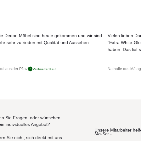
ie Dedon Möbel sind heute gekommen und wir sind
Vielen lieben Dan
ehr sehr zufrieden mit Qualität und Aussehen.
"Extra White-Gl
JETZT MUSTER BESTELLEN
haben. Das lief s
ul aus der Pflaz
Nathalie aus Mála
Verifizierter Kauf
n Sie Fragen, oder wünschen
ein individuelles Angebot?
Unsere Mitarbeiter helf
Mo-So: -
rn Sie nicht, sich direkt mit uns