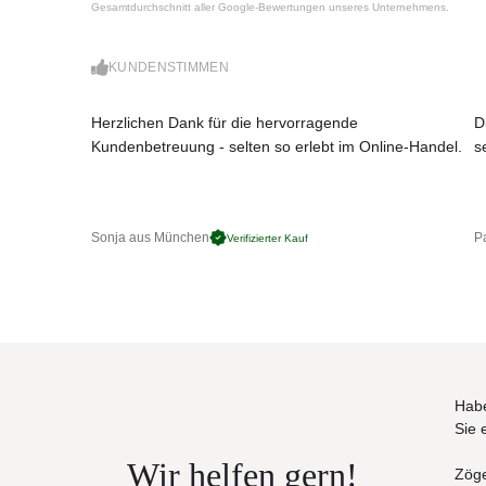
Gesamtdurchschnitt aller Google-Bewertungen unseres Unternehmens.
KUNDENSTIMMEN
Herzlichen Dank für die hervorragende
D
Kundenbetreuung - selten so erlebt im Online-Handel.
s
Sonja aus München
Pa
Verifizierter Kauf
Habe
Sie 
Wir helfen gern!
Zöge