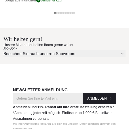
Sonja aus München
Pa
Verifizierter Kauf
Hersteller:
Ethnicraft Materialmuster nach
Ethnicraft
Hause bestellen
Wir helfen gern!
Erleben Sie unsere Stoffe und Materialien ganz in Ruhe in
Unsere Mitarbeiter helfen Ihnen gerne weiter:
Ihren eigenen vier Wänden.
Mo-So: -
Aktuelle Originalstoffe des Herstellers
Besuchen Sie auch unseren Showroom
Farbe, Struktur und Haptik authentisch erleben
Persönliche Beratung bei Ihrer Konfiguration
JETZT MUSTER BESTELLEN
NEWSLETTER ANMELDUNG
ANMELDEN
Anmelden und 11% Rabatt auf Ihre erste Bestellung erhalten.*
*Abmeldung jederzeit möglich. Einlösbar ab 1.000 € Bestellwert.
Ausnahmen vorbehalten.
Mit Ihrer Anmeldung erklären Sie sich mit unseren Datenschutzbestimmungen
einverstanden.