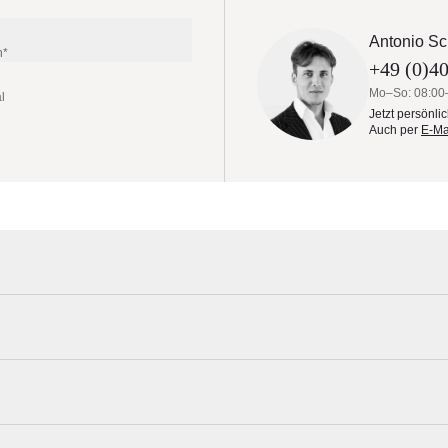
Antonio Sc
n*
+49 (0)40
Mo–So: 08:00
l
Jetzt persönli
Auch per
E-Ma
o aus Eiche ist seit Jahren eines unserer bekanntesten Designstücke.
he nach einem Gleichgewicht zwischen Funktionalität und Stabilität
klügeltes Puzzle zusammen. Der Wechsel von einer rechteckigen zu 