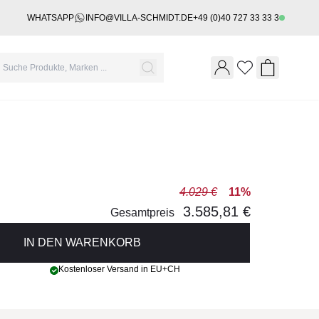
WHATSAPP
INFO@VILLA-SCHMIDT.DE
+49 (0)40 727 33 33 3
Wishlist
Shopping 
4.029 €
11%
3.585,81 €
Gesamtpreis
IN DEN WARENKORB
Kostenloser Versand in EU+CH