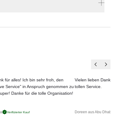
stellen
d der
en vier Wänden.
k für alles! Ich bin sehr froh, den
Vielen lieben Dank für das net
ove Service" in Anspruch genommen zu
tollen Service.
uper! Danke für die tolle Organisation!
ga
Doreen aus Abu Dhabi
Verifizierter Kauf
Verifizierter 