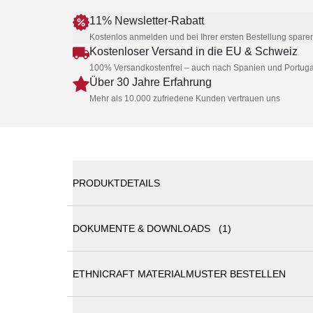
11% Newsletter-Rabatt
Kostenlos anmelden und bei Ihrer ersten Bestellung spare
Kostenloser Versand in die EU & Schweiz
100% Versandkostenfrei – auch nach Spanien und Portuga
Über 30 Jahre Erfahrung
Mehr als 10.000 zufriedene Kunden vertrauen uns
PRODUKTDETAILS
DOKUMENTE & DOWNLOADS (1)
Ethnicraft - MIKADO Esstisch | Oval
ETHNICRAFT MATERIALMUSTER BESTELLEN
Ethnicraft Katalog
Der von Alain van Havre entworfene Esstisch Mikad
skulpturaler Charakter ist das Ergebnis der Suc
Tischbeine des Mikado fügen sich wie ein ausge