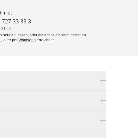
hmidt
 727 33 33 3
–21:00
ch beraten lassen, oder einfach telefonisch bestellen.
il
oder per
WhatsApp
erreichbar.
Produktnummer:
50181
 Sein
Hersteller:
. Die
Ethnicraft
einer