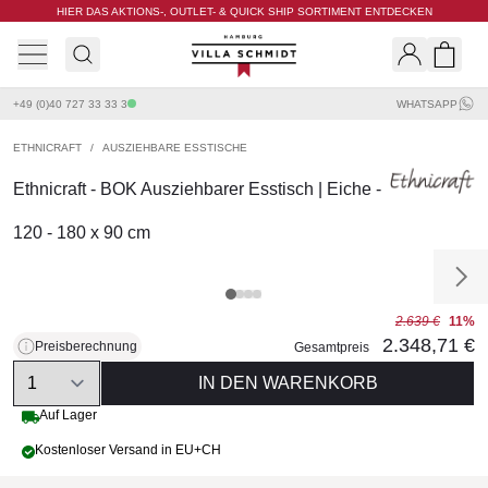
HIER DAS AKTIONS-, OUTLET- & QUICK SHIP SORTIMENT ENTDECKEN
Villa Schmidt
Search
Shopp
+49 (0)40 727 33 33 3
WHATSAPP
ETHNICRAFT
/
AUSZIEHBARE ESSTISCHE
Ethnicraft - BOK Ausziehbarer Esstisch | Eiche -
120 - 180 x 90 cm
2.639 €
11%
2.348,71 €
Preisberechnung
Gesamtpreis
Quantity
IN DEN WARENKORB
Auf Lager
Kostenloser Versand in EU+CH