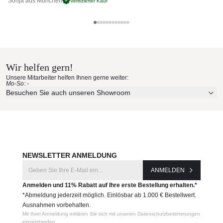
Sonja aus München
Pa
Verifizierter Kauf
Ethnicraft Materialmuster nach
Hause bestellen
Wir helfen gern!
Erleben Sie unsere Stoffe und Materialien ganz in Ruhe in
Unsere Mitarbeiter helfen Ihnen gerne weiter:
Ihren eigenen vier Wänden.
Mo-So: -
Aktuelle Originalstoffe des Herstellers
Besuchen Sie auch unseren Showroom
Farbe, Struktur und Haptik authentisch erleben
Persönliche Beratung bei Ihrer Konfiguration
JETZT MUSTER BESTELLEN
NEWSLETTER ANMELDUNG
ANMELDEN
Anmelden und 11% Rabatt auf Ihre erste Bestellung erhalten.*
*Abmeldung jederzeit möglich. Einlösbar ab 1.000 € Bestellwert.
Ausnahmen vorbehalten.
Mit Ihrer Anmeldung erklären Sie sich mit unseren Datenschutzbestimmungen
einverstanden.