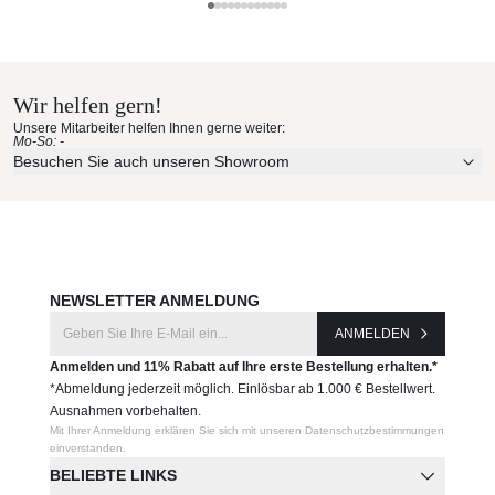
Ethimo Materialmuster nach
Hause bestellen
Wir helfen gern!
Erleben Sie unsere Stoffe und Materialien ganz in Ruhe in
Unsere Mitarbeiter helfen Ihnen gerne weiter:
Ihren eigenen vier Wänden.
Mo-So: -
Aktuelle Originalstoffe des Herstellers
Besuchen Sie auch unseren Showroom
Farbe, Struktur und Haptik authentisch erleben
Persönliche Beratung bei Ihrer Konfiguration
JETZT MUSTER BESTELLEN
NEWSLETTER ANMELDUNG
ANMELDEN
Anmelden und 11% Rabatt auf Ihre erste Bestellung erhalten.*
*Abmeldung jederzeit möglich. Einlösbar ab 1.000 € Bestellwert.
Ausnahmen vorbehalten.
Mit Ihrer Anmeldung erklären Sie sich mit unseren Datenschutzbestimmungen
einverstanden.
BELIEBTE LINKS