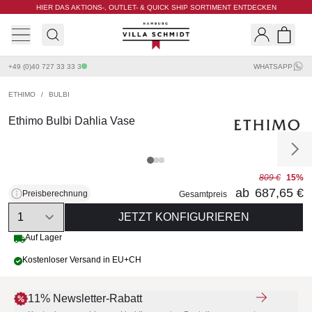
HIER DAS AKTIONS-, OUTLET- & QUICK SHIP SORTIMENT ENTDECKEN
Villa Schmidt
Search
Shopp
+49 (0)40 727 33 33 3
WHATSAPP
ETHIMO
/
BULBI
Ethimo Bulbi Dahlia Vase
809 €
15%
ab
687,65 €
Preisberechnung
Gesamtpreis
Quantity
JETZT KONFIGURIEREN
Auf Lager
Kostenloser Versand in EU+CH
11% Newsletter-Rabatt