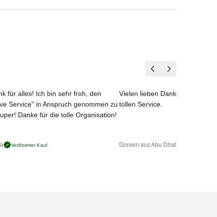
et
k für alles! Ich bin sehr froh, den
Vielen lieben Dank für das net
ove Service" in Anspruch genommen zu
tollen Service.
uper! Danke für die tolle Organisation!
ga
Doreen aus Abu Dhabi
Verifizierter Kauf
Verifizierter 