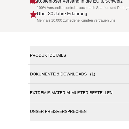
Kostenloser Versand in die EU & Schweiz
100% Versandkostenfrei – auch nach Spanien und Portuga
Über 30 Jahre Erfahrung
Mehr als 10.000 zufriedene Kunden vertrauen uns
PRODUKTDETAILS
DOKUMENTE & DOWNLOADS (1)
EXTREMIS HOPPER picnic 300 - Standard
EXTREMIS MATERIALMUSTER BESTELLEN
Extremis Katalog
Hopper bietet eine innovative Lösung für das tradi
entfällt das lästige "Über-die-Bank-Steigen" vollst
Verbindung zur Tischplatte auszeichnet, wurde vo
UNSER PREISVERSPRECHEN
inspiriert. Wenn man sich auf die Bank andersherum
Tischbeine, wahlweise aus Aluminium oder Stahl, i
Lebensdauer, während die fixierten Bänke eine ansp