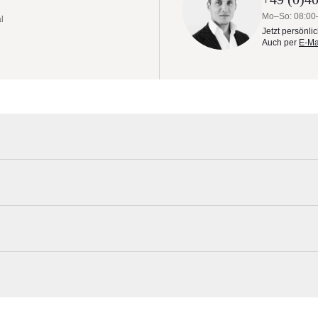
Ladetablett - kabellos
Mo–So: 08:00
l
Jetzt persönli
Auch per
E-Ma
tionelle Konzept eines Picknicktisches. Dank der leicht zugänglichen Bä
ändig. Das Design, das sich durch seine verdeckten Beine und die nahtl
n den charakteristischen Hopfenfeldern der belgischen Region Westhoe
Extremis Materialmuster nach Hause bes
 setzt, dient der Tisch gleichzeitig als komfortable Rückenlehne. Die
n Kombination mit hochwertigem Hartholz gewährleisten eine lange
Erleben Sie unsere Stoffe und Materialien ganz in Ruhe in Ihren eigen
rechende Ästhetik bieten. Dieser zeitgemäße Picknicktisch ist in vier