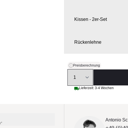
Kissen - 2er-Set
Rückenlehne
Bodenverankerung - 4er-S
Preisberechnung
Quantity
Filzschutz - 4er-Set
Lieferzeit: 3-4 Wochen
Ladegerät - kabellos
Antonio Sc
n*
+49 (0)40