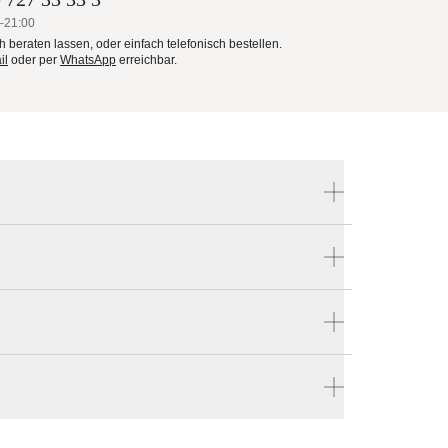
–21:00
ch beraten lassen, oder einfach telefonisch bestellen.
il
oder per
WhatsApp
erreichbar.
Produktnummer:
HOW020
nke
Hersteller:
ose
Extremis
k
tellen
en vier Wänden.