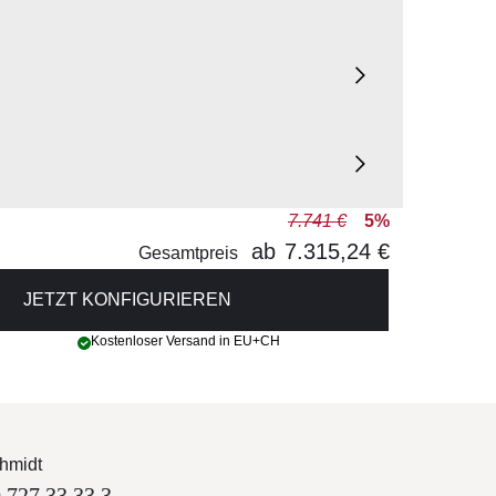
7.741 €
5%
ab
7.315,24 €
et
Gesamtpreis
JETZT KONFIGURIEREN
Kostenloser Versand in EU+CH
hmidt
 727 33 33 3