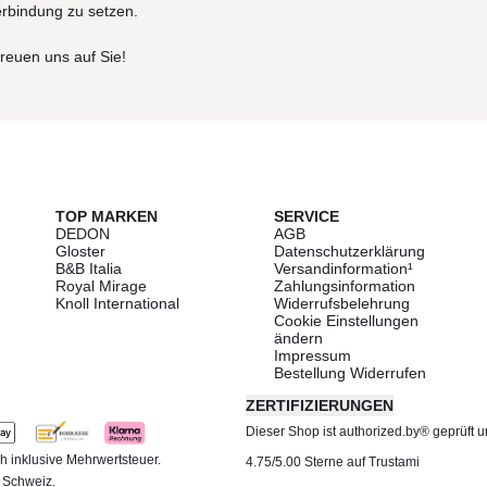
erbindung zu setzen.
freuen uns auf Sie!
TOP MARKEN
SERVICE
DEDON
AGB
Gloster
Datenschutzerklärung
B&B Italia
Versandinformation¹
Royal Mirage
Zahlungsinformation
Knoll International
Widerrufsbelehrung
Cookie Einstellungen
ändern
Impressum
Bestellung Widerrufen
ZERTIFIZIERUNGEN
Dieser Shop ist authorized.by® geprüft und
h inklusive Mehrwertsteuer.
4.75/5.00 Sterne auf Trustami
d Schweiz.