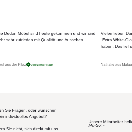
t PVC-Gleitern oder Filzgleitern
ie Dedon Möbel sind heute gekommen und wir sind
Vielen lieben Dan
ehr sehr zufrieden mit Qualität und Aussehen.
"Extra White-Gl
JETZT MUSTER BESTELLEN
nfrage erhältlich.
haben. Das lief s
ul aus der Pflaz
Nathalie aus Mála
Verifizierter Kauf
der Illustrationszwecken dienen und von dem tatsächlichen
n Sie Fragen, oder wünschen
ein individuelles Angebot?
Unsere Mitarbeiter helf
Mo-So: -
rn Sie nicht, sich direkt mit uns