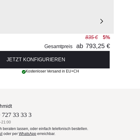
835 €
5%
ab
793,25 €
Gesamtpreis
JETZT KONFIGURIEREN
Kostenloser Versand in EU+CH
hmidt
 727 33 33 3
–21:00
ch beraten lassen, oder einfach telefonisch bestellen.
il
oder per
WhatsApp
erreichbar.