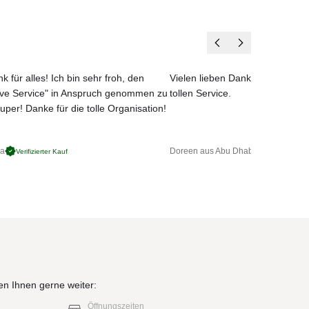
k für alles! Ich bin sehr froh, den
Vielen lieben Dank für das net
ove Service" in Anspruch genommen zu
tollen Service.
uper! Danke für die tolle Organisation!
ga
Doreen aus Abu Dhabi
Verifizierter Kauf
Verifizierter 
en Ihnen gerne weiter:
Öffnungszeiten