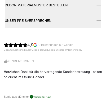
cm | 20% Outletrabatt
DEDON MATERIALMUSTER BESTELLEN
Dedon Lookbook 2025
Es handelt sich um einen Outletartikel!
UNSER PREISVERSPRECHEN
Größe:
40 x 40 cm
Farbe:
Natura White
4,9
70 Bewertungen auf Google
Gesamtdurchschnitt aller Google-Bewertungen unseres Unternehmens.
Produktnummer:
95050081_Outlet
KUNDENSTIMMEN
Hersteller:
Herzlichen Dank für die hervorragende Kundenbetreuung - selten
Di
Dedon
so erlebt im Online-Handel.
zu
Sonja aus München
Pa
Verifizierter Kauf