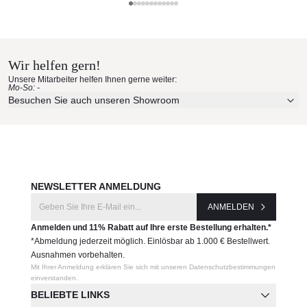
Dedon Materialmuster nach
Hause bestellen
Wir helfen gern!
Erleben Sie unsere Stoffe und Materialien ganz in Ruhe in
Unsere Mitarbeiter helfen Ihnen gerne weiter:
Ihren eigenen vier Wänden.
Mo-So: -
Aktuelle Originalstoffe des Herstellers
Besuchen Sie auch unseren Showroom
Farbe, Struktur und Haptik authentisch erleben
Persönliche Beratung bei Ihrer Konfiguration
JETZT MUSTER BESTELLEN
NEWSLETTER ANMELDUNG
ANMELDEN
Anmelden und 11% Rabatt auf Ihre erste Bestellung erhalten.*
*Abmeldung jederzeit möglich. Einlösbar ab 1.000 € Bestellwert.
Ausnahmen vorbehalten.
Mit Ihrer Anmeldung erklären Sie sich mit unseren Datenschutzbestimmungen
einverstanden.
BELIEBTE LINKS