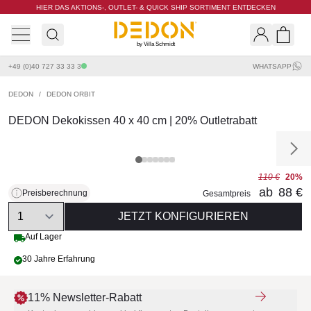
HIER DAS AKTIONS-, OUTLET- & QUICK SHIP SORTIMENT ENTDECKEN
by Villa Schmidt
Search
Shopp
+49 (0)40 727 33 33 3
WHATSAPP
DEDON
/
DEDON ORBIT
DEDON Dekokissen 40 x 40 cm | 20% Outletrabatt
110 €
20%
ab
88 €
Preisberechnung
Gesamtpreis
Quantity
JETZT KONFIGURIEREN
Auf Lager
30 Jahre Erfahrung
11% Newsletter-Rabatt