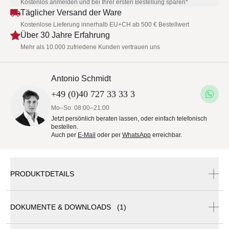
Kostenlos anmelden und bei Ihrer ersten Bestellung sparen*
Täglicher Versand der Ware
Kostenlose Lieferung innerhalb EU+CH ab 500 € Bestellwert
Über 30 Jahre Erfahrung
Mehr als 10.000 zufriedene Kunden vertrauen uns
Antonio Schmidt
+49 (0)40 727 33 33 3
Mo–So: 08:00–21:00
Jetzt persönlich beraten lassen, oder einfach telefonisch
bestellen.
Auch per
E-Mail
oder per
WhatsApp
erreichbar.
PRODUKTDETAILS
DOKUMENTE & DOWNLOADS (1)
DEDON Dekokissen 40 x 40