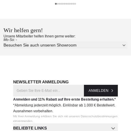
Produkteingenschaften
Cane-line Materialmuster nach
Material: Cane-line AirTouch QuickDry and Airflow
Hause bestellen
Sowohl im Innen- als auch im Außenbereich einsetzbar
Maße (B × T × H): 170
cm x 135 cm x 72 cm
Wir helfen gern!
Erleben Sie unsere Stoffe und Materialien ganz in Ruhe in
Produktnummer:
Unsere Mitarbeiter helfen Ihnen gerne weiter:
Ihren eigenen vier Wänden.
Mo-So: -
55450
Aktuelle Originalstoffe des Herstellers
Besuchen Sie auch unseren Showroom
Farbe, Struktur und Haptik authentisch erleben
Hersteller:
Persönliche Beratung bei Ihrer Konfiguration
Cane-line
JETZT MUSTER BESTELLEN
NEWSLETTER ANMELDUNG
ANMELDEN
Anmelden und 11% Rabatt auf Ihre erste Bestellung erhalten.*
*Abmeldung jederzeit möglich. Einlösbar ab 1.000 € Bestellwert.
Ausnahmen vorbehalten.
Mit Ihrer Anmeldung erklären Sie sich mit unseren Datenschutzbestimmungen
einverstanden.
BELIEBTE LINKS