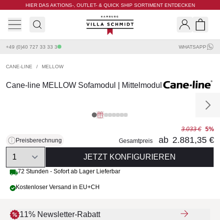
HIER DAS AKTIONS-, OUTLET- & QUICK SHIP SORTIMENT ENTDECKEN
Villa Schmidt
Search
Shopp
+49 (0)40 727 33 33 3
WHATSAPP
CANE-LINE
/
MELLOW
Cane-line MELLOW Sofamodul | Mittelmodul
3.033 €
5%
ab
2.881,35 €
Preisberechnung
Gesamtpreis
Quantity
JETZT KONFIGURIEREN
72 Stunden - Sofort ab Lager Lieferbar
Kostenloser Versand in EU+CH
11% Newsletter-Rabatt