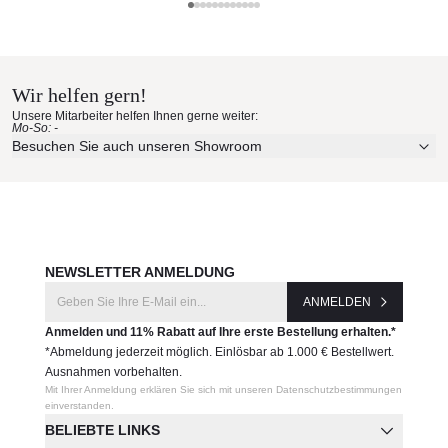
• Für
Outdoor & Indoor
geeignet
Cane-line Materialmuster nach
•
UV-beständig
,
antibakteriell
und
allergikerfreundlich
• Pflegeleicht: Reinigung mit lauwarmem Wasser & Bürste,
Hause bestellen
auch
Hochdruckreiniger (weicher Strahl/geringer Druck)
möglich
Wir helfen gern!
Erleben Sie unsere Stoffe und Materialien ganz in Ruhe in
• Wartungsarm und langlebig
Unsere Mitarbeiter helfen Ihnen gerne weiter:
Ihren eigenen vier Wänden.
Mo-So: -
Aktuelle Originalstoffe des Herstellers
Besuchen Sie auch unseren Showroom
Maße (B × T × H )
Farbe, Struktur und Haptik authentisch erleben
240 × 170
Persönliche Beratung bei Ihrer Konfiguration
Produktnummer:
JETZT MUSTER BESTELLEN
76240
NEWSLETTER ANMELDUNG
Hersteller:
ANMELDEN
Cane-line
Anmelden und 11% Rabatt auf Ihre erste Bestellung erhalten.*
*Abmeldung jederzeit möglich. Einlösbar ab 1.000 € Bestellwert.
Ausnahmen vorbehalten.
Mit Ihrer Anmeldung erklären Sie sich mit unseren Datenschutzbestimmungen
einverstanden.
BELIEBTE LINKS