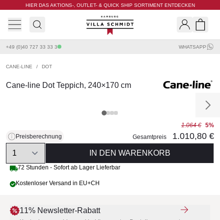
HIER DAS AKTIONS-, OUTLET- & QUICK SHIP SORTIMENT ENTDECKEN
Villa Schmidt
Search
Shopp
+49 (0)40 727 33 33 3
WHATSAPP
CANE-LINE
/
DOT
Cane-line Dot Teppich, 240×170 cm
1.064 €
5%
1.010,80 €
Preisberechnung
Gesamtpreis
Quantity
IN DEN WARENKORB
72 Stunden - Sofort ab Lager Lieferbar
Kostenloser Versand in EU+CH
11% Newsletter-Rabatt