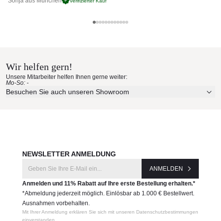
Sonja aus München
Pa
Verifizierter Kauf
• Polster / Geflecht: Cane-line AirTouch / SoftTouch in der
Farbe Grey
• Materialien wetter- und lichtbeständig
• Hohe Hitze- und Kältebeständigkeit
• Sowohl im Innen- als auch im Außenbereich einsetzbar
• Wartungsarm und pflegeleicht
Wir helfen gern!
• Armlehne links: sitzend gesehen
Unsere Mitarbeiter helfen Ihnen gerne weiter:
Maße (B × T × H / SH)
Mo-So: -
Besuchen Sie auch unseren Showroom
140 × 82 × 82 / 42 cm
Gewicht (Kg)
22,45
Produktnummer:
8533AITL_Outlet
NEWSLETTER ANMELDUNG
ANMELDEN
Hersteller:
Cane-line
Anmelden und 11% Rabatt auf Ihre erste Bestellung erhalten.*
*Abmeldung jederzeit möglich. Einlösbar ab 1.000 € Bestellwert.
Ausnahmen vorbehalten.
Mit Ihrer Anmeldung erklären Sie sich mit unseren Datenschutzbestimmungen
einverstanden.