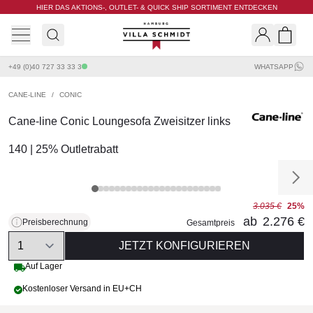
HIER DAS AKTIONS-, OUTLET- & QUICK SHIP SORTIMENT ENTDECKEN
Villa Schmidt
Search
Shopp
+49 (0)40 727 33 33 3
WHATSAPP
CANE-LINE
/
CONIC
Cane-line Conic Loungesofa Zweisitzer links
140 | 25% Outletrabatt
3.035 €
25%
ab
2.276 €
Preisberechnung
Gesamtpreis
Quantity
JETZT KONFIGURIEREN
Auf Lager
Kostenloser Versand in EU+CH