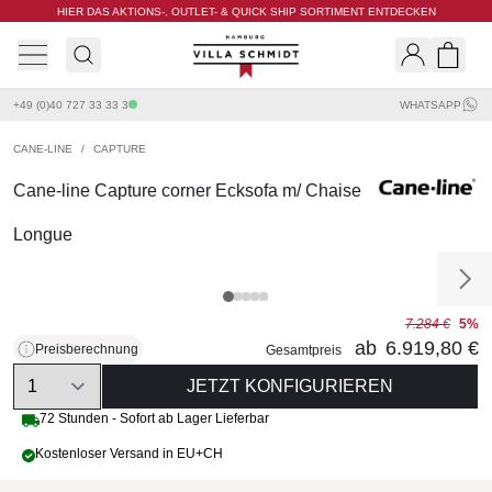
HIER DAS AKTIONS-, OUTLET- & QUICK SHIP SORTIMENT ENTDECKEN
Villa Schmidt
Search
Shopp
+49 (0)40 727 33 33 3
WHATSAPP
CANE-LINE
/
CAPTURE
Cane-line Capture corner Ecksofa m/ Chaise
Longue
7.284 €
5%
ab
6.919,80 €
Preisberechnung
Gesamtpreis
Quantity
JETZT KONFIGURIEREN
72 Stunden - Sofort ab Lager Lieferbar
Kostenloser Versand in EU+CH