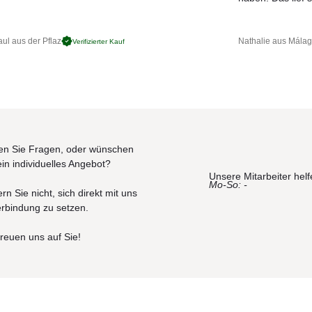
ßenbereich
tzbar
ul aus der Pflaz
Nathalie aus Mála
Verifizierter Kauf
n Sie Fragen, oder wünschen
ein individuelles Angebot?
Unsere Mitarbeiter helf
Mo-So: -
rn Sie nicht, sich direkt mit uns
erbindung zu setzen.
freuen uns auf Sie!