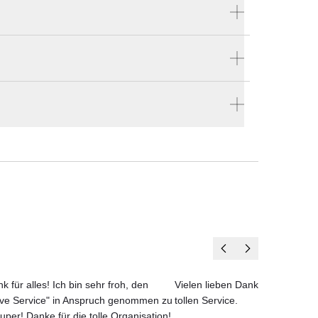
Produktnummer:
55404
Hersteller:
Cane-line
stellen
sign
en vier Wänden.
me,
en
oor-
k für alles! Ich bin sehr froh, den
Vielen lieben Dank für das net
ove Service" in Anspruch genommen zu
tollen Service.
uper! Danke für die tolle Organisation!