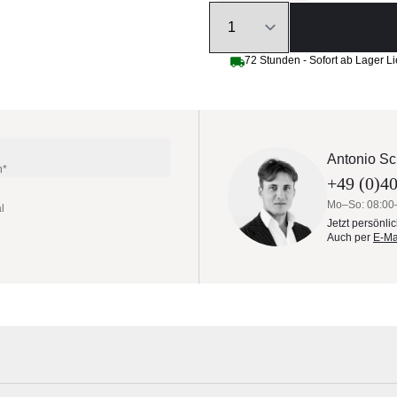
Quantity
72 Stunden - Sofort ab Lager Li
Antonio Sc
n*
+49 (0)40
Mo–So: 08:00
l
Jetzt persönli
Auch per
E-Ma