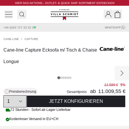
HIER DAS AKTIONS-, OUTLET- & QUICK SHIP SORTIMENT ENTDECKEN
Villa Schmidt
Search
Shopp
+49 (0)40 727 33 33 3
WHATSAPP
CANE-LINE
/
CAPTURE
Cane-line Capture Ecksofa m/ Tisch & Chaise
Longue
11.589 €
5%
ab
11.009,55 €
Preisberechnung
Gesamtpreis
Quantity
JETZT KONFIGURIEREN
72 Stunden - Sofort ab Lager Lieferbar
Kostenloser Versand in EU+CH