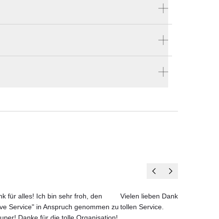
Produktnummer:
T3-02
r T3
Hersteller:
ANDERSEN
bestellen
ten
en vier Wänden.
t.
k für alles! Ich bin sehr froh, den
Vielen lieben Dank für das net
ove Service" in Anspruch genommen zu
tollen Service.
uper! Danke für die tolle Organisation!