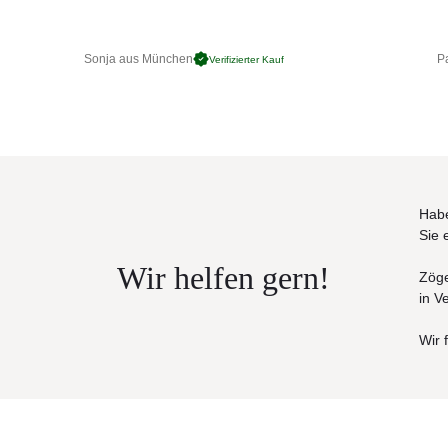
Maße:
95 x 200 x 74 cm
Sonja aus München
Pa
Verifizierter Kauf
Habe
Sie 
Wir helfen gern!
Zöge
in V
Wir 