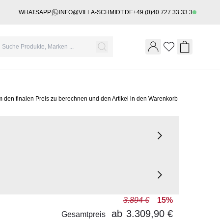
WHATSAPP
INFO@VILLA-SCHMIDT.DE
+49 (0)40 727 33 33 3
Wishlist
Shopping 
m den finalen Preis zu berechnen und den Artikel in den Warenkorb
3.894 €
15%
ab
3.309,90 €
Gesamtpreis