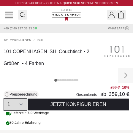
HIER DAS AKTIONS-, OUTLET- & QUICK SHIP SORTIMENT ENTDECKEN
Villa Schmidt
Search
Shopp
+49 (0)40 727 33 33 3
WHATSAPP
101 COPENHAGEN
/
ISHI
101 COPENHAGEN ISHI Couchtisch • 2
Größen • 4 Farben
399 €
10%
ab
359,10 €
Preisberechnung
Gesamtpreis
Quantity
JETZT KONFIGURIEREN
Lieferzeit: 7-9 Werktage
30 Jahre Erfahrung