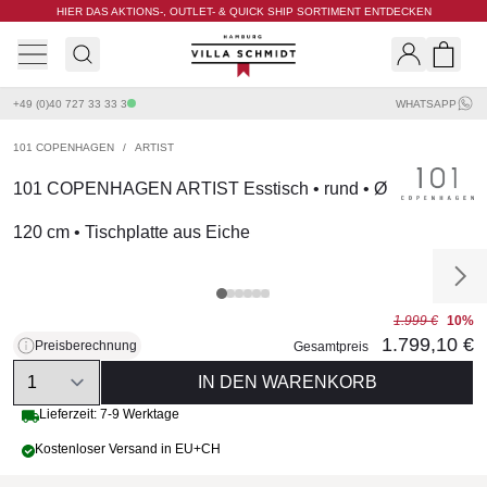
HIER DAS AKTIONS-, OUTLET- & QUICK SHIP SORTIMENT ENTDECKEN
Villa Schmidt
Search
Shopp
+49 (0)40 727 33 33 3
WHATSAPP
101 COPENHAGEN
/
ARTIST
101 COPENHAGEN ARTIST Esstisch • rund • Ø
120 cm • Tischplatte aus Eiche
1.999 €
10%
1.799,10 €
Preisberechnung
Gesamtpreis
Quantity
IN DEN WARENKORB
Lieferzeit: 7-9 Werktage
Kostenloser Versand in EU+CH