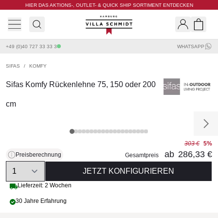
HIER DAS AKTIONS-, OUTLET- & QUICK SHIP SORTIMENT ENTDECKEN
Villa Schmidt
Search
Shopp
+49 (0)40 727 33 33 3
WHATSAPP
SIFAS
/
KOMFY
Sifas Komfy Rückenlehne 75, 150 oder 200
cm
303 €
5%
ab
286,33 €
Preisberechnung
Gesamtpreis
Quantity
JETZT KONFIGURIEREN
Lieferzeit: 2 Wochen
30 Jahre Erfahrung